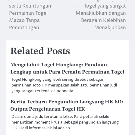
Post
serta Keuntungan
Togel yang sangat
navigation
Permainan Togel
Menakjubkan dengan
Macao Tanpa
Beragam Kelebihan
Pemotongan
Menakjubkan
Related Posts
Mengetahui Togel Hongkong: Panduan
Lengkap untuk Para Pemain Permainan Togel
Togel Hongkong yang lebih sering disebut sebagai
permainan Toto HK merupakan salah satu permainan judi
yang sangat terkenal di Indonesia.…
Berita Terbaru Pengundian Langsung HK 6D:
Output Pengeluaran Togel HK
Dalam dunia judi, terutama lotre, Para petaruh selalu
menantikan moment krusial sebagai pengundian langsung
HK. Hasil informasi hk ini adalah…