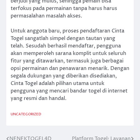
berjudi yang mulus, sehingga pemain bisa
terfokus pada permainan tanpa harus harus
permasalahan masalah akses.
Untuk anggota baru, proses pendaftaran Cinta
Togel sangatlah simpel dengan tautan yang
telah. Sesudah berhasil mendaftar, pengguna
akan memperoleh sarana komplit untuk seluruh
fitur yang ditawarkan, termasuk juga berbagai
opsi permainan dan penawaran menarik. Dengan
segala dukungan yang diberikan disediakan,
Cinta Togel adalah pilihan utama untuk
pengguna yang mencari bandar togel di internet
yang resmi dan handal.
UNCATEGORIZED
NENEKTOGEL4D
Platform Togel: Layanan