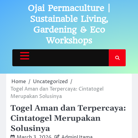
Skip
Ojai Permaculture |
to
Sustainable Living,
content
Gardening & Eco
Workshops
Home
Uncategorized
Togel Aman dan Terpercaya: Cintatogel
Merupakan Solusinya
Togel Aman dan Terpercaya:
Cintatogel Merupakan
Solusinya
March 3, 2026
AdminUtama