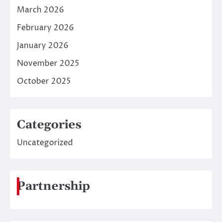
March 2026
February 2026
January 2026
November 2025
October 2025
Categories
Uncategorized
Partnership