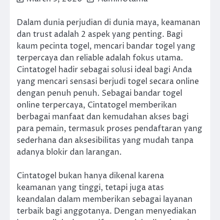
Dalam dunia perjudian di dunia maya, keamanan
dan trust adalah 2 aspek yang penting. Bagi
kaum pecinta togel, mencari bandar togel yang
terpercaya dan reliable adalah fokus utama.
Cintatogel hadir sebagai solusi ideal bagi Anda
yang mencari sensasi berjudi togel secara online
dengan penuh penuh. Sebagai bandar togel
online terpercaya, Cintatogel memberikan
berbagai manfaat dan kemudahan akses bagi
para pemain, termasuk proses pendaftaran yang
sederhana dan aksesibilitas yang mudah tanpa
adanya blokir dan larangan.
Cintatogel bukan hanya dikenal karena
keamanan yang tinggi, tetapi juga atas
keandalan dalam memberikan sebagai layanan
terbaik bagi anggotanya. Dengan menyediakan