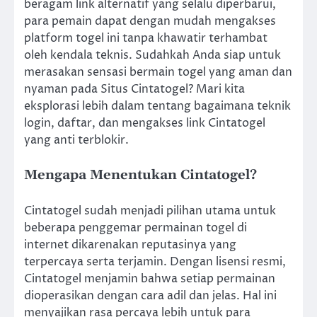
beragam link alternatif yang selalu diperbarui,
para pemain dapat dengan mudah mengakses
platform togel ini tanpa khawatir terhambat
oleh kendala teknis. Sudahkah Anda siap untuk
merasakan sensasi bermain togel yang aman dan
nyaman pada Situs Cintatogel? Mari kita
eksplorasi lebih dalam tentang bagaimana teknik
login, daftar, dan mengakses link Cintatogel
yang anti terblokir.
Mengapa Menentukan Cintatogel?
Cintatogel sudah menjadi pilihan utama untuk
beberapa penggemar permainan togel di
internet dikarenakan reputasinya yang
terpercaya serta terjamin. Dengan lisensi resmi,
Cintatogel menjamin bahwa setiap permainan
dioperasikan dengan cara adil dan jelas. Hal ini
menyajikan rasa percaya lebih untuk para