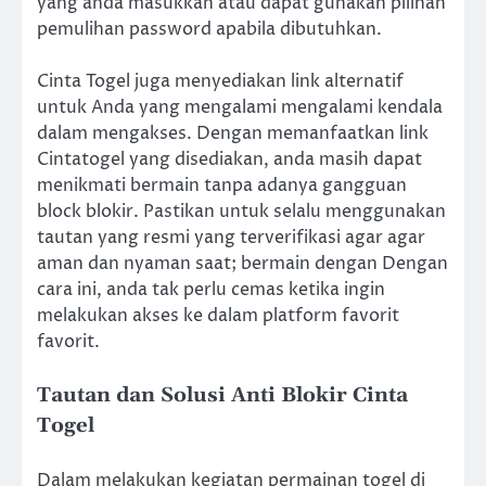
yang anda masukkan atau dapat gunakan pilihan
pemulihan password apabila dibutuhkan.
Cinta Togel juga menyediakan link alternatif
untuk Anda yang mengalami mengalami kendala
dalam mengakses. Dengan memanfaatkan link
Cintatogel yang disediakan, anda masih dapat
menikmati bermain tanpa adanya gangguan
block blokir. Pastikan untuk selalu menggunakan
tautan yang resmi yang terverifikasi agar agar
aman dan nyaman saat; bermain dengan Dengan
cara ini, anda tak perlu cemas ketika ingin
melakukan akses ke dalam platform favorit
favorit.
Tautan dan Solusi Anti Blokir Cinta
Togel
Dalam melakukan kegiatan permainan togel di