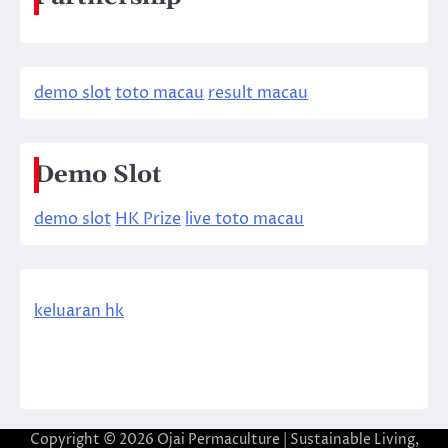
demo slot
toto macau
result macau
Demo Slot
demo slot
HK Prize
live toto macau
keluaran hk
Copyright © 2026
Ojai Permaculture | Sustainable Living,