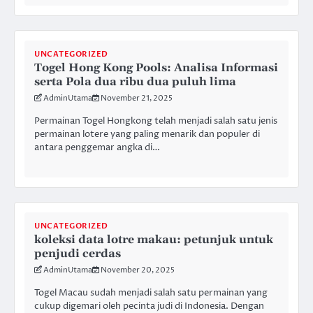
UNCATEGORIZED
Togel Hong Kong Pools: Analisa Informasi
serta Pola dua ribu dua puluh lima
AdminUtama
November 21, 2025
Permainan Togel Hongkong telah menjadi salah satu jenis
permainan lotere yang paling menarik dan populer di
antara penggemar angka di…
UNCATEGORIZED
koleksi data lotre makau: petunjuk untuk
penjudi cerdas
AdminUtama
November 20, 2025
Togel Macau sudah menjadi salah satu permainan yang
cukup digemari oleh pecinta judi di Indonesia. Dengan