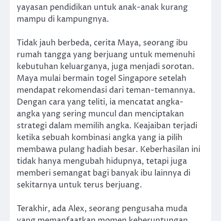
yayasan pendidikan untuk anak-anak kurang
mampu di kampungnya.
Tidak jauh berbeda, cerita Maya, seorang ibu
rumah tangga yang berjuang untuk memenuhi
kebutuhan keluarganya, juga menjadi sorotan.
Maya mulai bermain togel Singapore setelah
mendapat rekomendasi dari teman-temannya.
Dengan cara yang teliti, ia mencatat angka-
angka yang sering muncul dan menciptakan
strategi dalam memilih angka. Keajaiban terjadi
ketika sebuah kombinasi angka yang ia pilih
membawa pulang hadiah besar. Keberhasilan ini
tidak hanya mengubah hidupnya, tetapi juga
memberi semangat bagi banyak ibu lainnya di
sekitarnya untuk terus berjuang.
Terakhir, ada Alex, seorang pengusaha muda
yang memanfaatkan momen keberuntungan