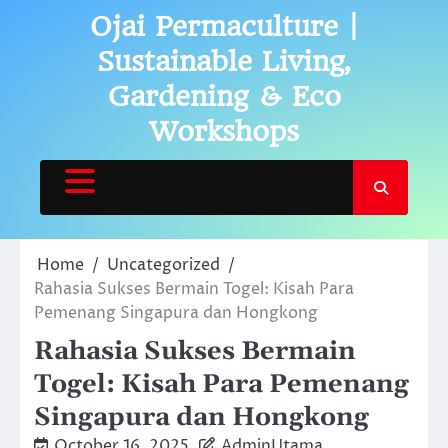
Skip
Ojai Permaculture |
to
Sustainable Living,
content
Gardening & Eco
Workshops
Home
Uncategorized
Rahasia Sukses Bermain Togel: Kisah Para
Pemenang Singapura dan Hongkong
Rahasia Sukses Bermain
Togel: Kisah Para Pemenang
Singapura dan Hongkong
October 16, 2025
AdminUtama