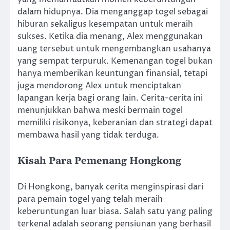
dalam hidupnya. Dia menganggap togel sebagai
hiburan sekaligus kesempatan untuk meraih
sukses. Ketika dia menang, Alex menggunakan
uang tersebut untuk mengembangkan usahanya
yang sempat terpuruk. Kemenangan togel bukan
hanya memberikan keuntungan finansial, tetapi
juga mendorong Alex untuk menciptakan
lapangan kerja bagi orang lain. Cerita-cerita ini
menunjukkan bahwa meski bermain togel
memiliki risikonya, keberanian dan strategi dapat
membawa hasil yang tidak terduga.
Kisah Para Pemenang Hongkong
Di Hongkong, banyak cerita menginspirasi dari
para pemain togel yang telah meraih
keberuntungan luar biasa. Salah satu yang paling
terkenal adalah seorang pensiunan yang berhasil