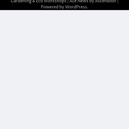
Gardening & Eco Workshops
| Ace News by
Ascendoor
|
Powered by
WordPress
.