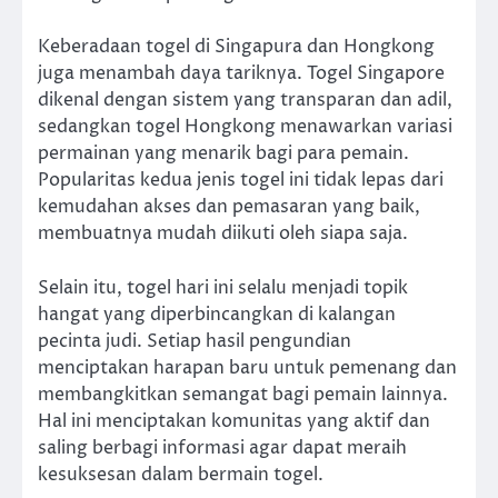
Keberadaan togel di Singapura dan Hongkong
juga menambah daya tariknya. Togel Singapore
dikenal dengan sistem yang transparan dan adil,
sedangkan togel Hongkong menawarkan variasi
permainan yang menarik bagi para pemain.
Popularitas kedua jenis togel ini tidak lepas dari
kemudahan akses dan pemasaran yang baik,
membuatnya mudah diikuti oleh siapa saja.
Selain itu, togel hari ini selalu menjadi topik
hangat yang diperbincangkan di kalangan
pecinta judi. Setiap hasil pengundian
menciptakan harapan baru untuk pemenang dan
membangkitkan semangat bagi pemain lainnya.
Hal ini menciptakan komunitas yang aktif dan
saling berbagi informasi agar dapat meraih
kesuksesan dalam bermain togel.