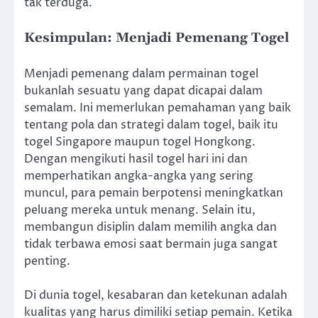
tak terduga.
Kesimpulan: Menjadi Pemenang Togel
Menjadi pemenang dalam permainan togel
bukanlah sesuatu yang dapat dicapai dalam
semalam. Ini memerlukan pemahaman yang baik
tentang pola dan strategi dalam togel, baik itu
togel Singapore maupun togel Hongkong.
Dengan mengikuti hasil togel hari ini dan
memperhatikan angka-angka yang sering
muncul, para pemain berpotensi meningkatkan
peluang mereka untuk menang. Selain itu,
membangun disiplin dalam memilih angka dan
tidak terbawa emosi saat bermain juga sangat
penting.
Di dunia togel, kesabaran dan ketekunan adalah
kualitas yang harus dimiliki setiap pemain. Ketika