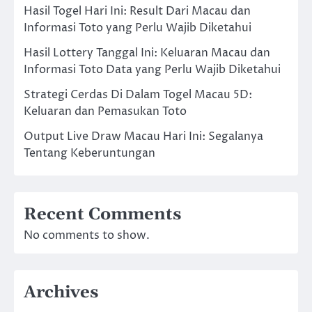
Hasil Togel Hari Ini: Result Dari Macau dan
Informasi Toto yang Perlu Wajib Diketahui
Hasil Lottery Tanggal Ini: Keluaran Macau dan
Informasi Toto Data yang Perlu Wajib Diketahui
Strategi Cerdas Di Dalam Togel Macau 5D:
Keluaran dan Pemasukan Toto
Output Live Draw Macau Hari Ini: Segalanya
Tentang Keberuntungan
Recent Comments
No comments to show.
Archives