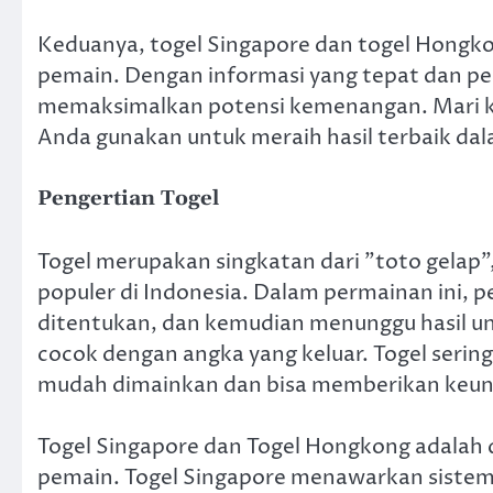
Keduanya, togel Singapore dan togel Hongk
pemain. Dengan informasi yang tepat dan p
memaksimalkan potensi kemenangan. Mari kita
Anda gunakan untuk meraih hasil terbaik dal
Pengertian Togel
Togel merupakan singkatan dari "toto gelap"
populer di Indonesia. Dalam permainan ini, 
ditentukan, dan kemudian menunggu hasil un
cocok dengan angka yang keluar. Togel sering
mudah dimainkan dan bisa memberikan keun
Togel Singapore dan Togel Hongkong adalah du
pemain. Togel Singapore menawarkan sistem 