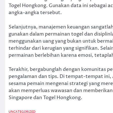
Togel Hongkong. Gunakan data ini sebagai a
angka-angka tersebut.
Selanjutnya, manajemen keuangan sangatlah
gunakan dalam permainan togel dan disiplin
menggunakan uang yang bukan untuk bermain
terhindar dari kerugian yang signifikan. Sela
permainan berlebihan karena emosi, tetapla
Terakhir, bergabunglah dengan komunitas pe
pengalaman dan tips. Di tempat-tempat ini,
sesama pemain mengenai strategi yang merek
akan memperluas wawasan dan memberikan in
Singapore dan Togel Hongkong.
UNCATEGORIZED