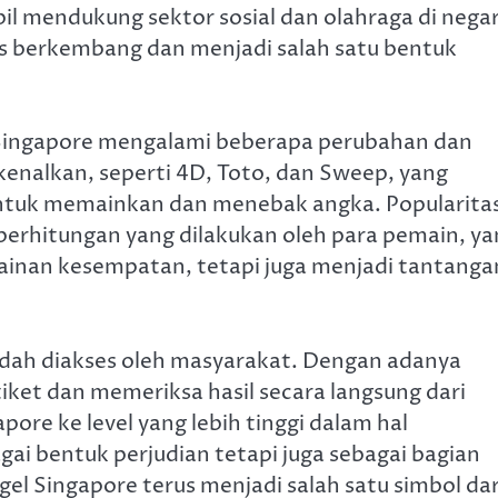
 mendukung sektor sosial dan olahraga di nega
rus berkembang dan menjadi salah satu bentuk
l Singapore mengalami beberapa perubahan dan
rkenalkan, seperti 4D, Toto, dan Sweep, yang
tuk memainkan dan menebak angka. Popularita
n perhitungan yang dilakukan oleh para pemain, y
ainan kesempatan, tetapi juga menjadi tantanga
 mudah diakses oleh masyarakat. Dengan adanya
iket dan memeriksa hasil secara langsung dari
ore ke level yang lebih tinggi dalam hal
ai bentuk perjudian tetapi juga sebagai bagian
gel Singapore terus menjadi salah satu simbol dar