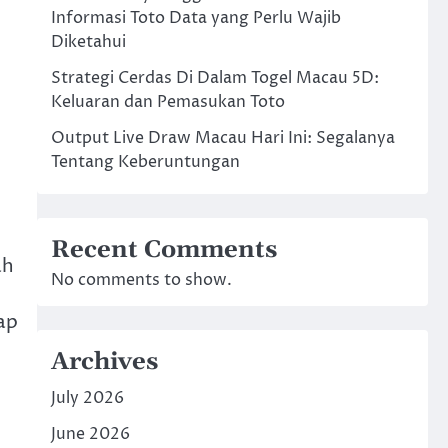
Informasi Toto Data yang Perlu Wajib
Diketahui
Strategi Cerdas Di Dalam Togel Macau 5D:
Keluaran dan Pemasukan Toto
Output Live Draw Macau Hari Ini: Segalanya
Tentang Keberuntungan
Recent Comments
ah
No comments to show.
ap
Archives
July 2026
June 2026