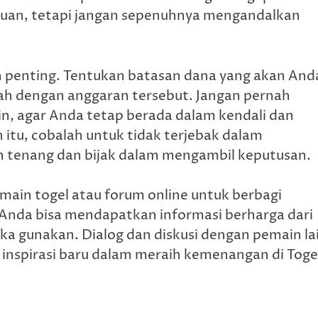
cuan, tetapi jangan sepenuhnya mengandalkan
 penting. Tentukan batasan dana yang akan And
lah dengan anggaran tersebut. Jangan pernah
, agar Anda tetap berada dalam kendali dan
in itu, cobalah untuk tidak terjebak dalam
h tenang dan bijak dalam mengambil keputusan.
main togel atau forum online untuk berbagi
 Anda bisa mendapatkan informasi berharga dari
a gunakan. Dialog dan diskusi dengan pemain la
spirasi baru dalam meraih kemenangan di Toge